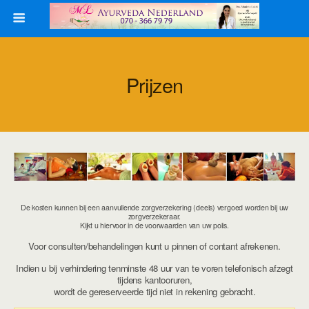
Prijzen
De kosten kunnen bij een aanvullende zorgverzekering (deels) vergoed worden bij uw
zorgverzekeraar.
Kijkt u hiervoor in de voorwaarden van uw polis.
Voor consulten/behandelingen kunt u pinnen of contant afrekenen.
Indien u bij verhindering tenminste 48 uur van te voren telefonisch afzegt
tijdens kantooruren,
wordt de gereserveerde tijd niet in rekening gebracht.